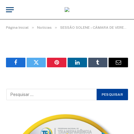
WhatsApp Image 2026-02-03 at 08.35.12
(1)
De
Elias seixas - T.I
3 de fevereiro de 2026
»
»
Página Inicial
Notícias
SESSÃO SOLENE – CÂMARA DE VEREADORES ENCERRA ANO LEGISLATIVO COM HOMENAGENS.
Facebook
Twitter
Pinterest
LinkedIn
Tumblr
Email