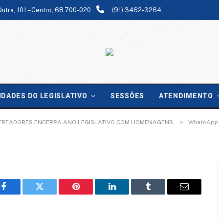
Dutra, 101 – Centro, 68.700-020
(91) 3462-3264
-02-03 at 08.35.12 (2)
IDADES DO LEGISLATIVO
SESSÕES
ATENDIMENTO
»
VEREADORES ENCERRA ANO LEGISLATIVO COM HOMENAGENS.
WhatsApp 
Facebook
Twitter
Pinterest
LinkedIn
Tumblr
Email