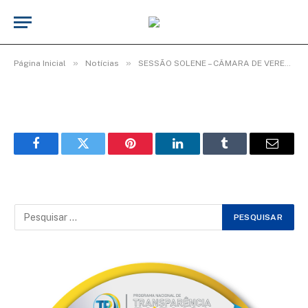
WhatsApp Image 2026-02-03 at 08.35.12
(4)
De
Elias seixas - T.I
3 de fevereiro de 2026
»
»
Página Inicial
Notícias
SESSÃO SOLENE – CÂMARA DE VEREADORES ENCERRA ANO LEGISLATIVO COM HOMENAGENS.
Facebook
Twitter
Pinterest
LinkedIn
Tumblr
Email