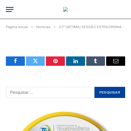
WhatsApp Image 2026-06-01 at 10.22.38
De
Elias seixas - T.I
1 de junho de 2026
»
»
Página Inicial
Notícias
07ª (SÉTIMA) SESSÃO EXTRAORDINÁRIA DO 3° PERÍODO LEGISLATIVO DA 20ª LEGISLATURA.
Facebook
Twitter
Pinterest
LinkedIn
Tumblr
Email