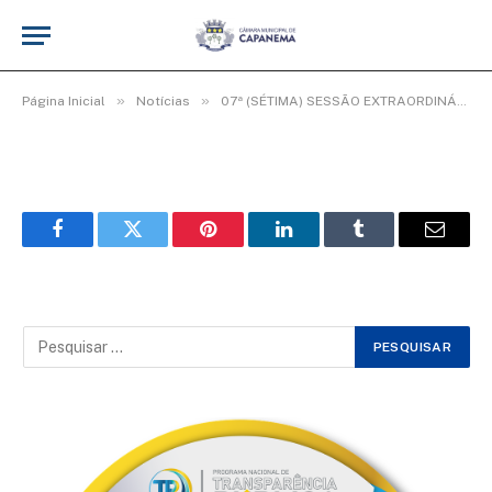
WhatsApp Image 2026-06-01 at 10.26.12
(1)
De
Elias seixas - T.I
1 de junho de 2026
»
»
Página Inicial
Notícias
07ª (SÉTIMA) SESSÃO EXTRAORDINÁRIA DO 3° PERÍODO LEGISLATIVO DA 20ª LEGISLATURA.
Facebook
Twitter
Pinterest
LinkedIn
Tumblr
Email