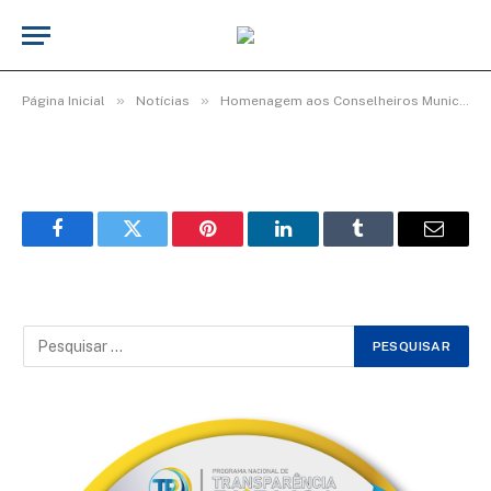
WhatsApp Image 2025-11-07 at 11.16.53
(4)
De
Elias seixas - T.I
7 de novembro de 2025
»
»
Página Inicial
Notícias
Homenagem aos Conselheiros Municipais de Educação.
Facebook
Twitter
Pinterest
LinkedIn
Tumblr
Email