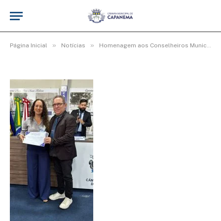
WhatsApp Image 2025-11-07 at 11.16.53
De
Elias seixas - T.I
7 de novembro de 2025
»
»
Página Inicial
Notícias
Homenagem aos Conselheiros Municipais de Educação.