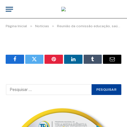
WhatsApp Image 2025-11-11 at 10.25.07
De
TecnoInfo
14 de novembro de 2025
»
»
Página Inicial
Notícias
Reunião da comissão educação, saúde e assistência e direitos humanos
Facebook
Twitter
Pinterest
LinkedIn
Tumblr
Email